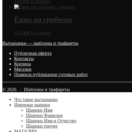
110.00
₽
В корзину
Ёжик на грибочке
120.00
₽
В корзину
Вытынанки — шаблоны и трафареты
Публичная оферта
Контакты
Корзина
Магазин
Правила публикации готовых работ
© 2026 · Шаблоны и трафареты
Что такое вытынанки
Именные шарики
Шарики Имя
Шарики Фамилия
Шарики Имя и Отчество
Шарики прочее
МАГАЗИН