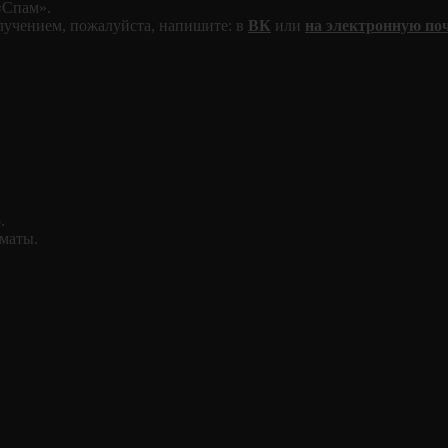
«Спам».
лучением, пожалуйста, напишите: в
ВК
или
на электронную поч
.
рматы.