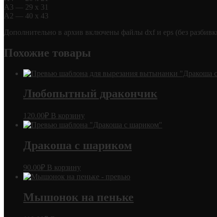
А3 — 29 х 31
А2 — 40 х 43
Дополнительно в архив включены файлы dxf и eps (без разбивки
Похожие товары
Любопытный дракончик
120.00
₽
В корзину
Дракоша с шариком
90.00
₽
В корзину
Мышонок на пеньке