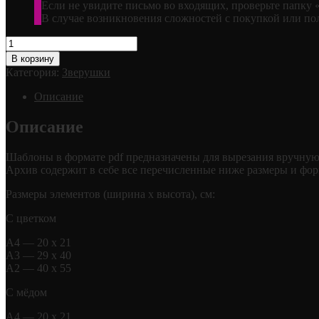
Если не увидите письмо во входящих, проверьте папку 
В случае возникновения сложностей с покупкой или по
Количество
товара
В корзину
Пчёлки
Категория:
Зверушки
Описание
Описание
Шаблоны в формате pdf предназначены для вырезания вручную
Архив содержит в себе все перечисленные ниже размеры и фо
Размеры элементов (ширина х высота), см:
С цветком
А4 — 20 х 21
А3 — 29 х 40
А2 — 40 х 55
С мёдом
А4 — 20 х 21