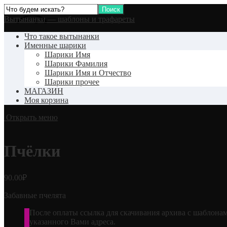
Вытынанки — шаблоны и трафареты
Что такое вытынанки
Именные шарики
Шарики Имя
Шарики Фамилия
Шарики Имя и Отчество
Шарики прочее
МАГАЗИН
Моя корзина
Открыть меню
Пчёлки
90.00
₽
Забавные пчелята
После оплаты ссылка для скачивания архива с шаблонам
указанного Вами адреса.