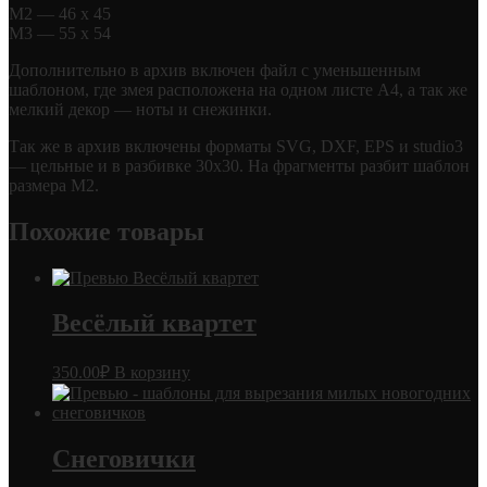
М2 — 46 х 45
М3 — 55 х 54
Дополнительно в архив включен файл с уменьшенным
шаблоном, где змея расположена на одном листе А4, а так же
мелкий декор — ноты и снежинки.
Так же в архив включены форматы SVG, DXF, EPS и studio3
— цельные и в разбивке 30х30. На фрагменты разбит шаблон
размера М2.
Похожие товары
Весёлый квартет
350.00
₽
В корзину
Снеговички