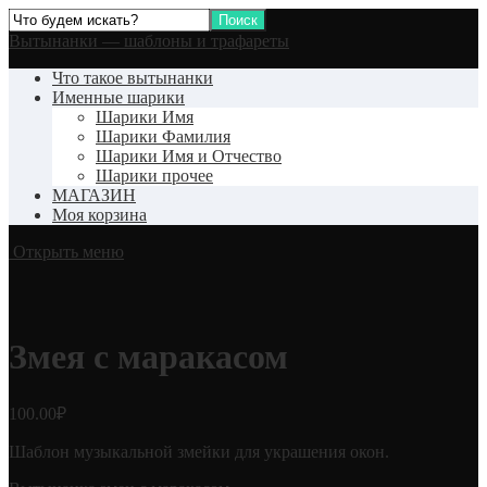
Вытынанки — шаблоны и трафареты
Что такое вытынанки
Именные шарики
Шарики Имя
Шарики Фамилия
Шарики Имя и Отчество
Шарики прочее
МАГАЗИН
Моя корзина
Открыть меню
Змея с маракасом
100.00
₽
Шаблон музыкальной змейки для украшения окон.