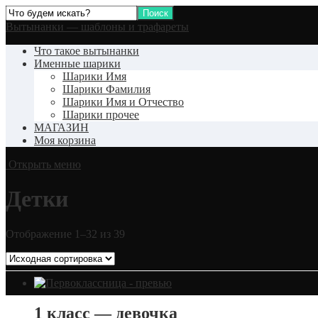
Вытынанки — шаблоны и трафареты
Что такое вытынанки
Именные шарики
Шарики Имя
Шарики Фамилия
Шарики Имя и Отчество
Шарики прочее
МАГАЗИН
Моя корзина
Открыть меню
Детки
Отображение 1–32 из 39
1 класс — девочка