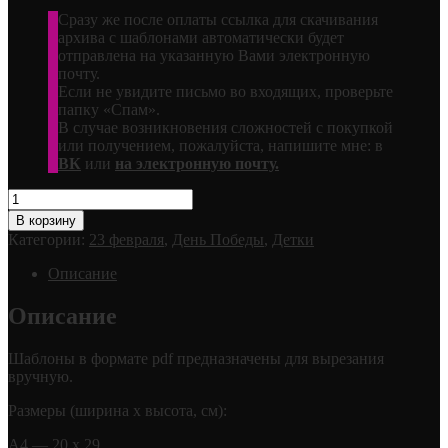
Сразу же после оплаты ссылка для скачивания
архива с шаблонами автоматически будет
отправлена на указанную Вами электронную
почту.
Если не увидите письмо во входящих, проверьте
папку «Спам».
В случае возникновения сложностей с покупкой
или получением, пожалуйста, напишите мне: в
ВК
или
на электронную почту.
Количество
товара
В корзину
Пограничник
Категории:
23 февраля
,
День Победы
,
Детки
Описание
Описание
Шаблоны в формате pdf предназначены для вырезания
вручную.
Размеры (ширина х высота, см):
А4 — 20 х 29