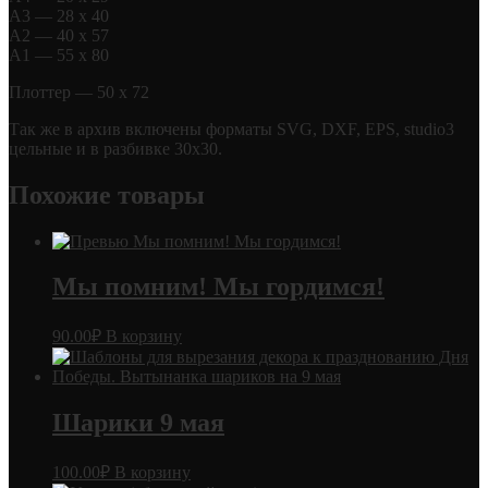
А3 — 28 х 40
А2 — 40 х 57
А1 — 55 х 80
Плоттер — 50 х 72
Так же в архив включены форматы SVG, DXF, EPS, studio3
цельные и в разбивке 30х30.
Похожие товары
Мы помним! Мы гордимся!
90.00
₽
В корзину
Шарики 9 мая
100.00
₽
В корзину