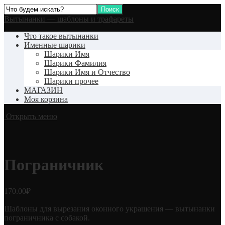
Вытынанки — шаблоны и трафареты
Что такое вытынанки
Именные шарики
Шарики Имя
Шарики Фамилия
Шарики Имя и Отчество
Шарики прочее
МАГАЗИН
Моя корзина
Открыть меню
Пограничник
170.00
₽
Шаблоны для вырезания оконного украшения — вытынанки
пограничника с собакой.