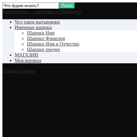
Вытынанки — шаблоны и трафареты
Что такое вытынанки
Именные шарики
Шарики Имя
Шарики Фамилия
Шарики Имя и Отчество
Шарики прочее
МАГАЗИН
Моя корзина
Открыть меню