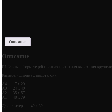
Описание
Описание
Шаблоны в формате pdf предназначены для вырезания вручную
Размеры (ширина х высота, см):
А4 — 17 х 29
А3 — 24 х 40
А2 — 35 х 57
А1 — 48 х 79
Для плоттера — 49 х 80