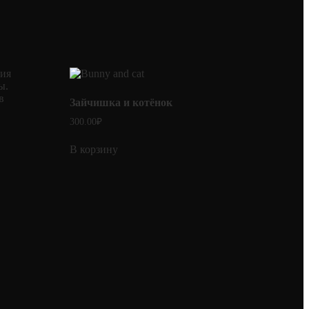
Зайчишка и котёнок
300.00
₽
В корзину