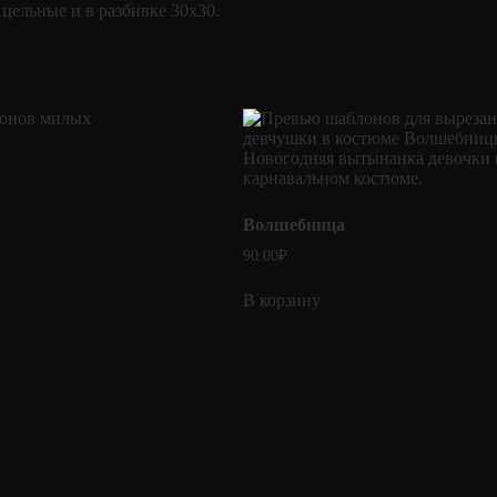
цельные и в разбивке 30х30.
Волшебница
90.00
₽
В корзину