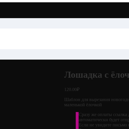
Лошадка с ёло
120.00
₽
Шаблон для вырезания новогод
маленькой ёлочкой
Сразу же оплаты ссылка 
автоматически будет отп
Если не увидите письмо 