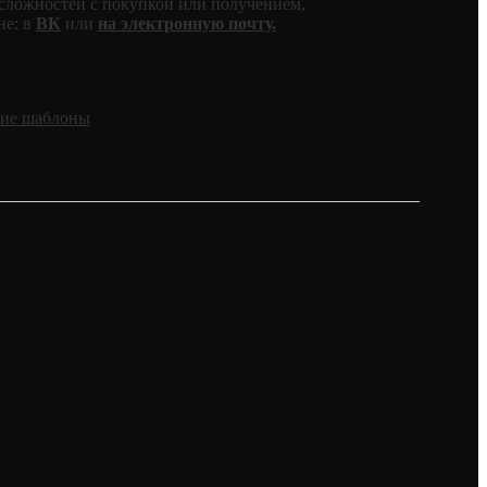
сложностей с покупкой или получением,
не: в
ВК
или
на электронную почту.
ие шаблоны