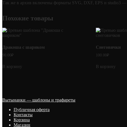
Так же в архив включены форматы SVG, DXF, EPS и studio3 — 
Похожие товары
Дракоша с шариком
Снеговички
90.00
₽
100.00
₽
В корзину
В корзину
Вытынанки — шаблоны и трафареты
Публичная оферта
Контакты
Корзина
Магазин