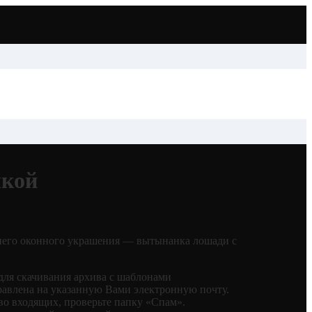
чкой
него оконного украшения — вытынанка лошади с
для скачивания архива с шаблонами
равлена на указанную Вами электронную почту.
во входящих, проверьте папку «Спам».