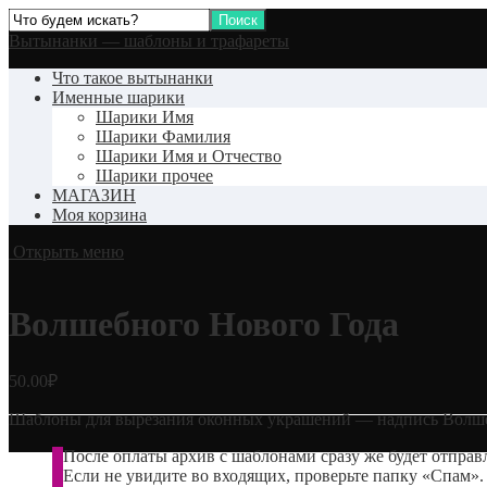
Вытынанки — шаблоны и трафареты
Что такое вытынанки
Именные шарики
Шарики Имя
Шарики Фамилия
Шарики Имя и Отчество
Шарики прочее
МАГАЗИН
Моя корзина
Открыть меню
Волшебного Нового Года
50.00
₽
Шаблоны для вырезания оконных украшений — надпись Волше
После оплаты архив с шаблонами сразу же будет отпра
Если не увидите во входящих, проверьте папку «Спам».