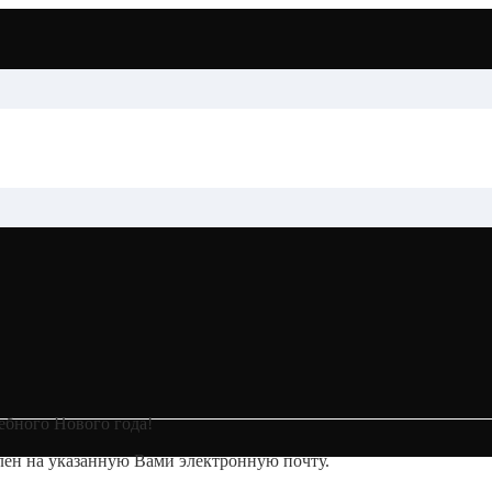
бного Нового года!
влен на указанную Вами электронную почту.