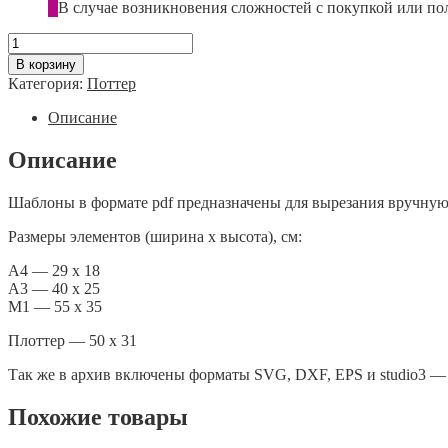
В случае возникновения сложностей с покупкой или по
Количество
товара
В корзину
Волшебного
Категория:
Поттер
Нового
Года
Описание
Описание
Шаблоны в формате pdf предназначены для вырезания вручную
Размеры элементов (ширина х высота), см:
А4 — 29 х 18
А3 — 40 х 25
М1 — 55 х 35
Плоттер — 50 х 31
Так же в архив включены форматы SVG, DXF, EPS и studio3 — 
Похожие товары