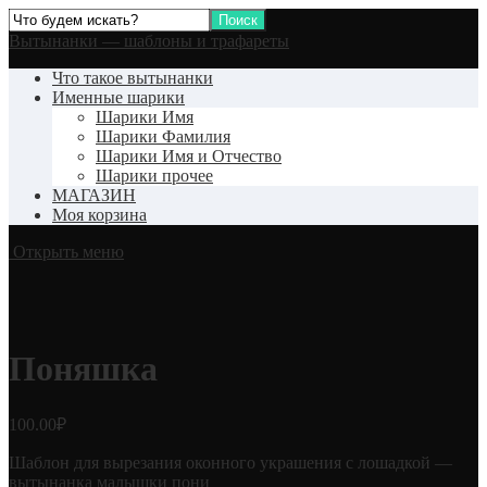
Вытынанки — шаблоны и трафареты
Что такое вытынанки
Именные шарики
Шарики Имя
Шарики Фамилия
Шарики Имя и Отчество
Шарики прочее
МАГАЗИН
Моя корзина
Открыть меню
Поняшка
100.00
₽
Шаблон для вырезания оконного украшения с лошадкой —
вытынанка малышки пони