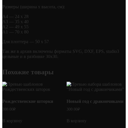
Размеры (ширина х высота, см):
А4 — 24 х 28
А3 — 35 х 40
А2 — 49 х 55
А1 — 70 х 80
Для плоттера — 50 х 57
Так же в архив включены форматы SVG, DXF, EPS, studio3
цельные и в разбивке 30х30.
Похожие товары
Рождественские шторки
Новый год с дракончиками
300.00
₽
300.00
₽
В корзину
В корзину