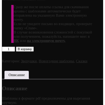
Сразу же после оплаты ссылка для скачивания
архива с шаблонами автоматически будет
отправлена на указанную Вами электронную
почту.
Если не увидите письмо во входящих, проверьте
папку «Спам».
В случае возникновения сложностей с покупкой
или получением, пожалуйста, напишите мне: в
ВК
или
на электронную почту.
Количество
В корзину
товара
Поняшка
Категории:
Зверушки
,
Новогодние шаблоны
,
Сказки
Описание
Описание
Шаблоны в формате pdf предназначены для вырезания
вручную.