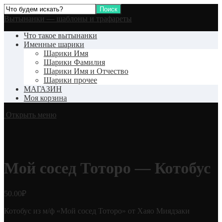
Вытынанки — шаблоны и трафареты
Что такое вытынанки
Именные шарики
Шарики Имя
Шарики Фамилия
Шарики Имя и Отчество
Шарики прочее
МАГАЗИН
Моя корзина
Открыть меню
Мой сосед Тоторо — Котобус
50.00
₽
Котобус из м/ф «Мой сосед Тоторо» от Хаяо Миядзаки