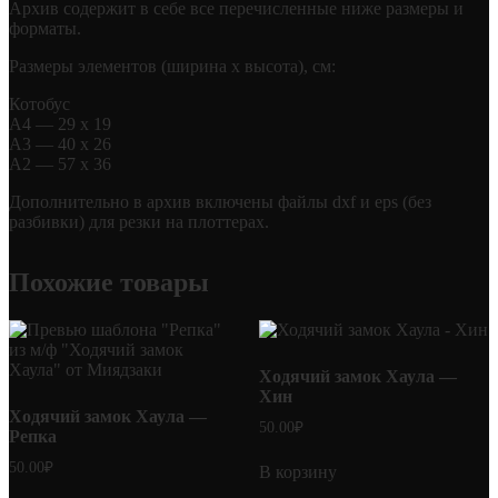
Архив содержит в себе все перечисленные ниже размеры и
форматы.
Размеры элементов (ширина х высота), см:
Котобус
А4 — 29 х 19
А3 — 40 х 26
А2 — 57 х 36
Дополнительно в архив включены файлы dxf и eps (без
разбивки) для резки на плоттерах.
Похожие товары
Ходячий замок Хаула —
Хин
Ходячий замок Хаула —
50.00
₽
Репка
50.00
₽
В корзину