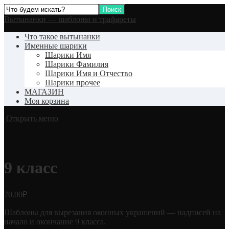
Вытынанки — шаблоны и трафареты
Что такое вытынанки
Именные шарики
Шарики Имя
Шарики Фамилия
Шарики Имя и Отчество
Шарики прочее
МАГАЗИН
Моя корзина
Открыть меню
9 класс
70.00
₽
Шаблоны для вырезания оконных украшений — надписей на
начало и окончание 9 класса.