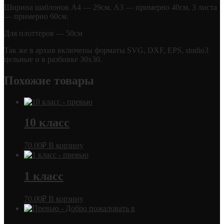
Ширина шаблонов А4 — 29см, А3 — примерно 40см, 3 листа
— примерно 60см.
Для плоттеров — 50см
Так же в архив включены форматы SVG, DXF, EPS, studio3
цельные и в разбивке 30х30.
Похожие товары
10 класс
70.00
₽
В корзину
1 класс
70.00
₽
В корзину