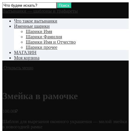
Вытынанки — шаблоны и трафареты
Что такое вытынанки
Именные шарики
Шарики Имя
Шарики Фамилия
Шарики Имя и Отчество
Шарики прочее
МАГАЗИН
Моя корзина
Открыть меню
Змейка в рамочке
100.00
₽
Шаблон для вырезания оконного украшения — милой змейки
в новогодней рамке