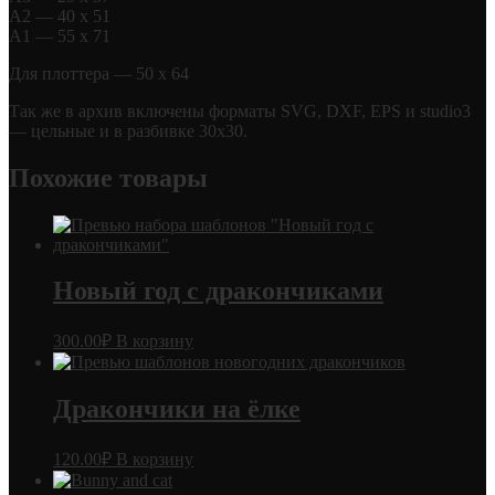
А2 — 40 х 51
А1 — 55 х 71
Для плоттера — 50 х 64
Так же в архив включены форматы SVG, DXF, EPS и studio3
— цельные и в разбивке 30х30.
Похожие товары
Новый год с дракончиками
300.00
₽
В корзину
Дракончики на ёлке
120.00
₽
В корзину