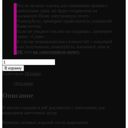
После оплаты ссылка для скачивания архива с
шаблонами сразу же будет отправлена на
указанную Вами электронную почту.
Пожалуйста, проверьте правильность указанной
Вами почты.
Если не увидите письмо во входящих, проверьте
папку «Спам».
В случае возникновения сложностей с покупкой
или получением, пожалуйста, напишите нам: в
ВК
или
на электронную почту.
Количество
товара
В корзину
Цветочные
Категория:
Шторки
шторы
Описание
Описание
В архиве находятся pdf документы с шаблонами для
вырезания цветочных штор.
Размеры готовых изделий после вырезания: