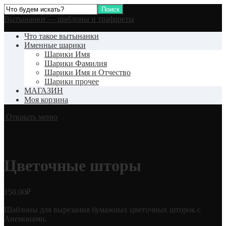
Вытынанки — шаблоны и трафареты
Что такое вытынанки
Именные шарики
Шарики Имя
Шарики Фамилия
Шарики Имя и Отчество
Шарики прочее
МАГАЗИН
Моя корзина
Открыть меню
Цветочные шторы
150.00
₽
Шаблоны для вырезания бумажных цветочных шторок с
Анемонами.