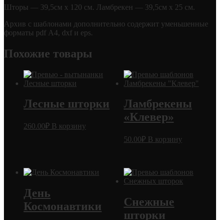
Шторы — 39,5см х 120 см. Ламбрекен — 39,5см х 25 см.
Архив с шаблонами дополнительно содержит уменьшенные
форматы pdf А4, dxf и eps.
Похожие товары
Лесные шторки
Ламбрекены
«Клевер»
260.00
₽
В корзину
50.00
₽
В корзину
День
Снежные
Космонавтики
шторки