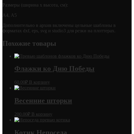
Размеры (ширина х высота, см):
А4, А5
Дополнительно в архив включены цельные шаблоны в
форматах dxf, eps, svg и studio3 для резки на плоттерах.
Похожие товары
Флажки ко Дню Победы
60.00
₽
В корзину
Весенние шторки
200.00
₽
В корзину
Котик Непоседа