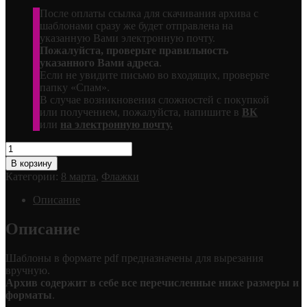
После оплаты ссылка для скачивания архива с
шаблонами сразу же будет отправлена на
указанную Вами электронную почту.
Пожалуйста, проверьте правильность
указанного Вами адреса
.
Если не увидите письмо во входящих, проверьте
папку «Спам».
В случае возникновения сложностей с покупкой
или получением, пожалуйста, напишите в
ВК
или
на электронную почту.
Количество
товара
В корзину
Флажки
Категории:
8 марта
,
Флажки
"С
8
Описание
МАРТА!"
Описание
Шаблоны в формате pdf предназначены для вырезания
вручную.
Архив содержит в себе все перечисленные ниже размеры и
форматы
.