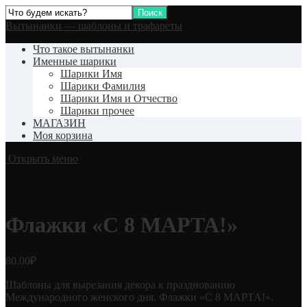
Вытынанки — шаблоны и трафареты
Что такое вытынанки
Именные шарики
Шарики Имя
Шарики Фамилия
Шарики Имя и Отчество
Шарики прочее
МАГАЗИН
Моя корзина
Открыть меню
Флажки «С 8 МАРТА!»
80.00
₽
Шаблоны для вырезания декора к празднованию
Международного женского дня. Флажки «С 8 МАРТА!».