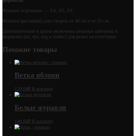
форматы
.
Флажки отдельные — А4, А5, А6
Флажки (растяжка) для створок от 46 см и от 55 см.
Дополнительно в архив включены цельные шаблоны в
форматах dxf, eps, svg и studio3 для резки на плоттерах.
Похожие товары
Ветка яблони
120.00
₽
В корзину
Белые журавли
140.00
₽
В корзину