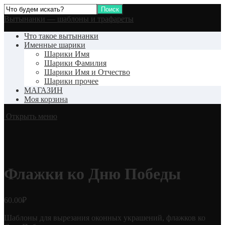
Вытынанки — шаблоны и трафареты
Что такое вытынанки
Именные шарики
Шарики Имя
Шарики Фамилия
Шарики Имя и Отчество
Шарики прочее
МАГАЗИН
Моя корзина
Открыть меню
Флажки ко Дню Победы
60.00
₽
Шаблоны для вырезания оконных украшений, флажков ко