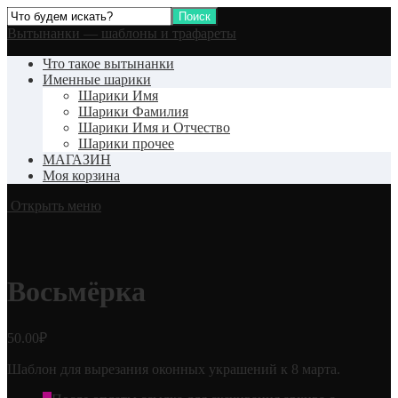
Вытынанки — шаблоны и трафареты
Что такое вытынанки
Именные шарики
Шарики Имя
Шарики Фамилия
Шарики Имя и Отчество
Шарики прочее
МАГАЗИН
Моя корзина
Открыть меню
Восьмёрка
50.00
₽
Шаблон для вырезания оконных украшений к 8 марта.