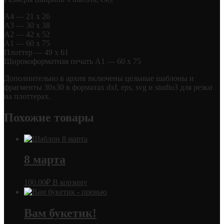
А4 — 21 х 26
А3 — 30 х 38
А2 — 42 х 52
А1 — 60 х 75
Плоттер — 49 х 61
Широкоформатная печать А1 — 60 х 75
Дополнительно в архив включены цельные шаблоны и
фрагменты 30х30 в форматах dxf, eps, svg и studio3 для резки
на плоттерах.
Похожие товары
8 марта
100.00
₽
В корзину
Вам букетик!