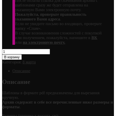
После оплаты ссылка для скачивания архива с
шаблонами сразу же будет отправлена на
указанную Вами электронную почту.
Пожалуйста, проверьте правильность
указанного Вами адреса
.
Если не увидите письмо во входящих, проверьте
папку «Спам».
В случае возникновения сложностей с покупкой
или получением, пожалуйста, напишите в
ВК
или
на электронную почту.
Количество
товара
В корзину
Восьмёрка
Категория:
8 марта
Описание
Описание
Шаблоны в формате pdf предназначены для вырезания
вручную.
Архив содержит в себе все перечисленные ниже размеры и
форматы
.
Размеры (ширина х высота, см):