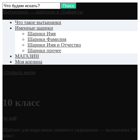
Вытынанки — шаблоны и трафареты
Что такое вытынанки
Именные шарики
Шарики Имя
Шарики Фамилия
Шарики Имя и Отчество
Шарики прочее
МАГАЗИН
Моя корзина
Открыть меню
10 класс
50.00
₽
Шаблон для вырезания оконного украшения — вытынанка 10
класс