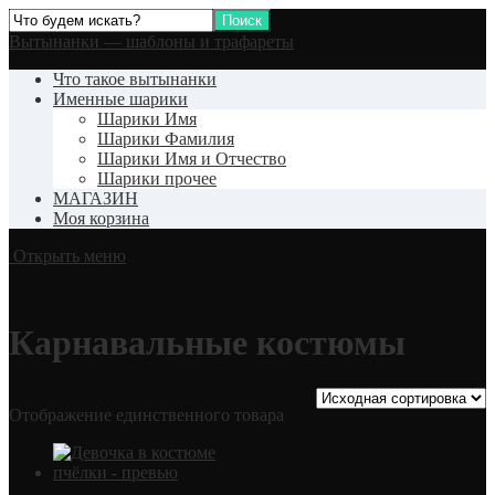
Вытынанки — шаблоны и трафареты
Что такое вытынанки
Именные шарики
Шарики Имя
Шарики Фамилия
Шарики Имя и Отчество
Шарики прочее
МАГАЗИН
Моя корзина
Открыть меню
Карнавальные костюмы
Отображение единственного товара