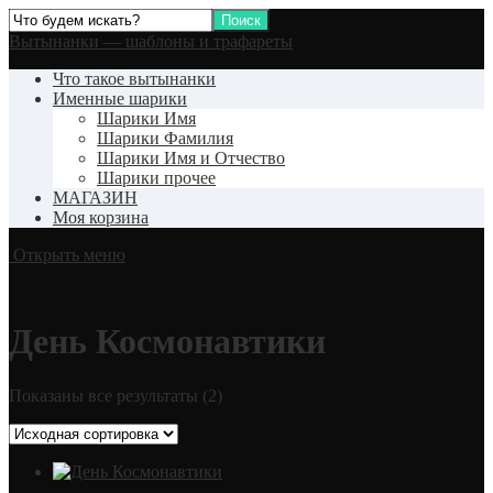
Вытынанки — шаблоны и трафареты
Что такое вытынанки
Именные шарики
Шарики Имя
Шарики Фамилия
Шарики Имя и Отчество
Шарики прочее
МАГАЗИН
Моя корзина
Открыть меню
День Космонавтики
Показаны все результаты (2)